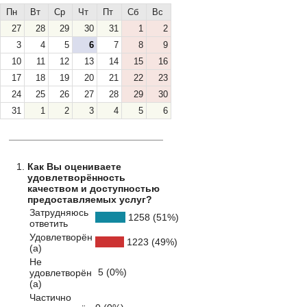
Пн
Вт
Ср
Чт
Пт
Сб
Вс
27
28
29
30
31
1
2
3
4
5
6
7
8
9
10
11
12
13
14
15
16
17
18
19
20
21
22
23
24
25
26
27
28
29
30
31
1
2
3
4
5
6
Как Вы оцениваете
удовлетворённость
качеством и доступностью
предоставляемых услуг?
Затрудняюсь
1258 (51%)
ответить
Удовлетворён
1223 (49%)
(а)
Не
5 (0%)
удовлетворён
(а)
Частично