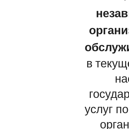
незав
органи
обслуж
в текущ
на
госуда
услуг п
орга