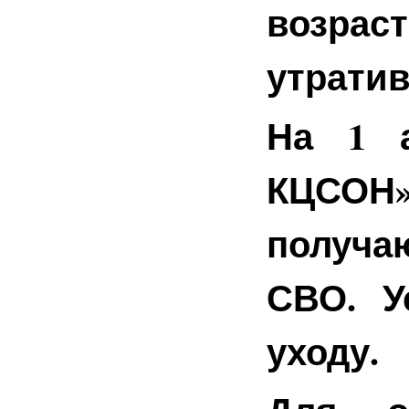
возрас
утрати
На 1 
КЦСОН»
получа
СВО. У
уходу.