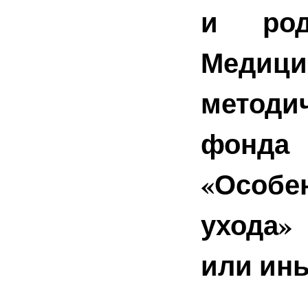
и род
Медици
методи
фонда 
«Особ
ухода»
или ин