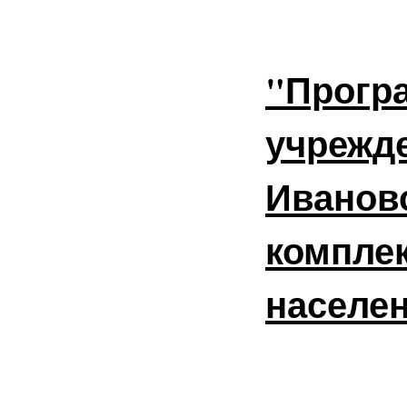
"Прогр
учреж
Иван
компле
населе