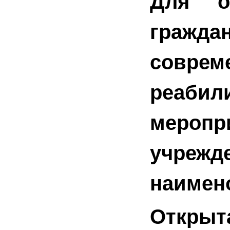
Для о
гражд
совре
реаби
меропр
учрежд
наимен
Открыт