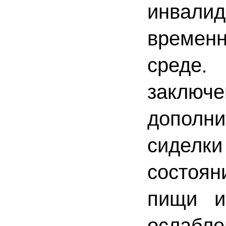
инвали
временн
среде.
заключ
дополн
сиделк
состоян
пищи и
ослабл