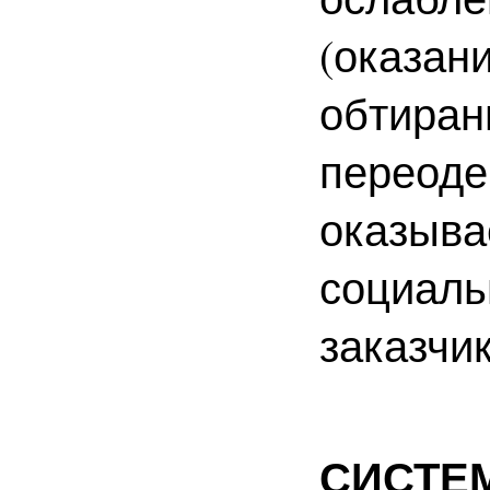
(оказа
обтир
переод
оказыва
социал
заказчик
СИСТЕ