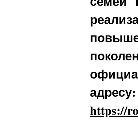
семей 
реализ
повыше
поколе
офици
адресу
https://