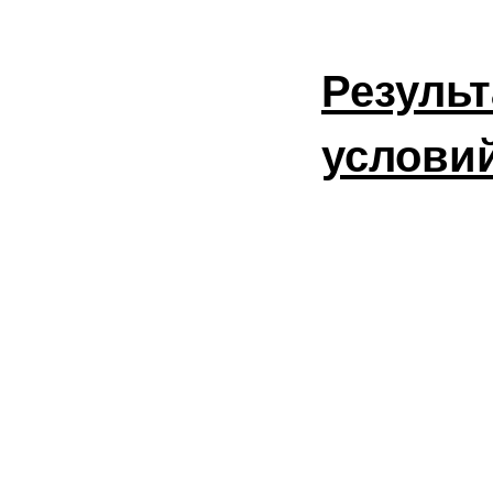
Резуль
условий