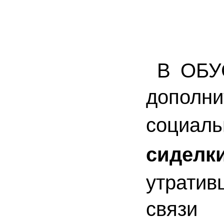
В ОБУС
дополн
социа
сиделк
утрати
связи 