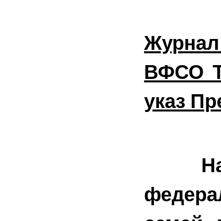
Журнал
ВФСО Т
указ Пр
Нац
федера