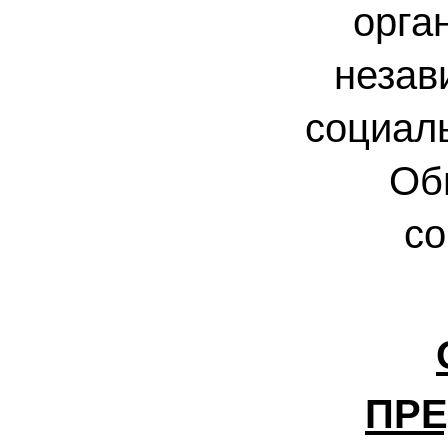
орга
незав
социаль
Об
со
ПРЕ