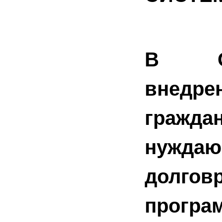
В ОБ
внедре
гражда
нужд
долгов
прогр