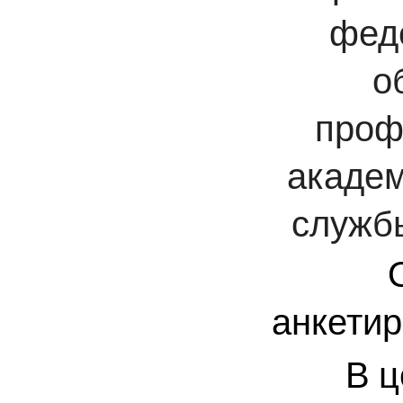
фед
о
проф
академ
служб
анкетир
В ц