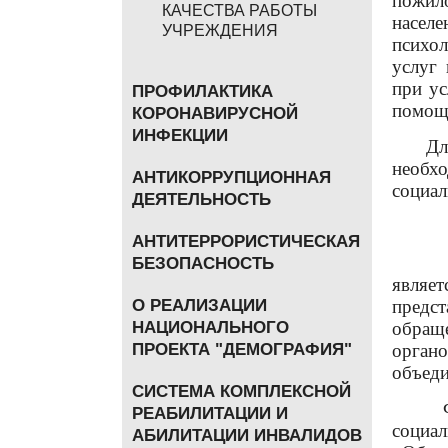
пожил
КАЧЕСТВА РАБОТЫ
населе
УЧРЕЖДЕНИЯ
психол
услуг
при ус
ПРОФИЛАКТИКА
помощ
КОРОНАВИРУСНОЙ
ИНФЕКЦИИ
Для т
необх
АНТИКОРРУПЦИОННАЯ
социал
ДЕЯТЕЛЬНОСТЬ
АНТИТЕРРОРИСТИЧЕСКАЯ
Основ
БЕЗОПАСНОСТЬ
являе
предс
О РЕАЛИЗАЦИИ
обращ
НАЦИОНАЛЬНОГО
орган
ПРОЕКТА "ДЕМОГРАФИЯ"
объед
СИСТЕМА КОМПЛЕКСНОЙ
Форма
РЕАБИЛИТАЦИИ И
социа
АБИЛИТАЦИИ ИНВАЛИДОВ