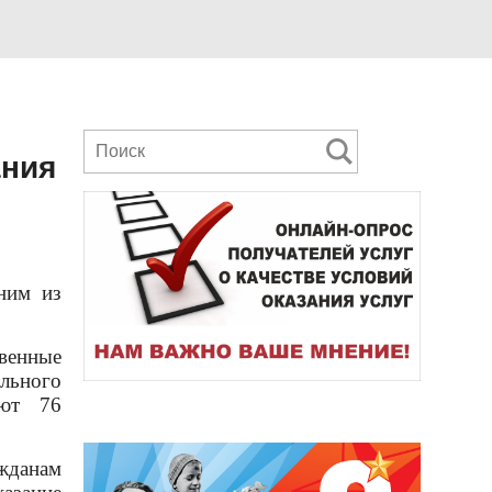
ания
ним из
венные
ального
ают 76
жданам