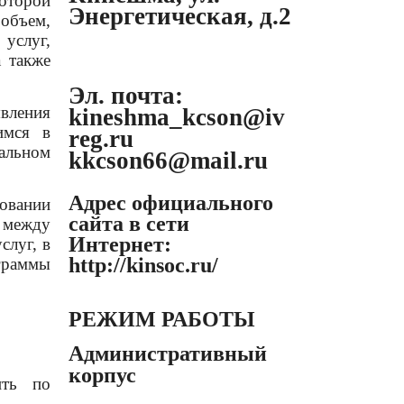
оторой
Энергетическая, д.2
объем,
 услуг,
 также
Эл. почта:
вления
kineshma_kcson@iv
имся в
reg.ru
альном
kkcson66@mail.ru
Адрес официального
овании
сайта в сети
о между
Интернет:
слуг, в
http://kinsoc.ru/
граммы
РЕЖИМ РАБОТЫ
Административный
корпус
ить по