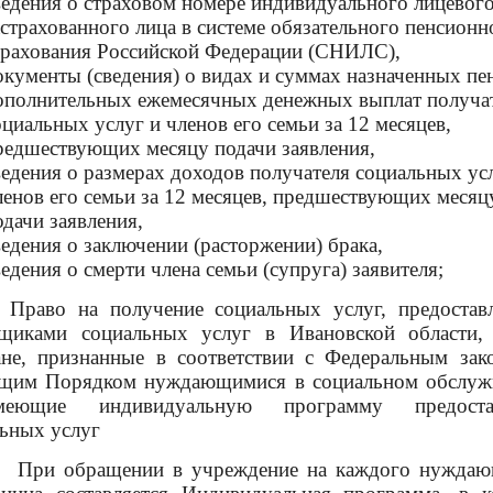
ведения о страховом номере индивидуального лицевого
астрахованного лица в системе обязательного пенсионн
трахования Российской Федерации (СНИЛС),
окументы (сведения) о видах и суммах назначенных пе
ополнительных ежемесячных денежных выплат получа
оциальных услуг и членов его семьи за 12 месяцев,
редшествующих месяцу подачи заявления,
ведения о размерах доходов получателя социальных ус
ленов его семьи за 12 месяцев, предшествующих месяц
одачи заявления,
ведения о заключении (расторжении) брака,
ведения о смерти члена семьи (супруга) заявителя;
 на получение социальных услуг, предостав
вщиками социальных услуг в Ивановской области,
ане, признанные в соответствии с Федеральным зак
ящим Порядком нуждающимися в социальном обслуж
еющие индивидуальную программу предостав
ьных услуг
бращении в учреждение на каждого нуждающ