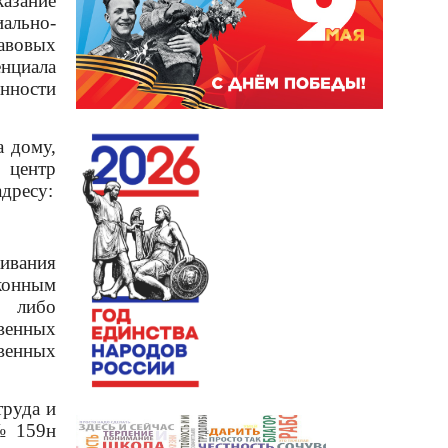
азание
иально-
равовых
нциала
енности
 дому,
 центр
адресу:
ивания
конным
, либо
венных
венных
руда и
№ 159н