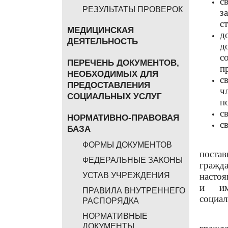
с
РЕЗУЛЬТАТЫ ПРОВЕРОК
з
с
МЕДИЦИНСКАЯ
д
ДЕЯТЕЛЬНОСТЬ
д
с
ПЕРЕЧЕНЬ ДОКУМЕНТОВ,
п
НЕОБХОДИМЫХ ДЛЯ
с
ПРЕДОСТАВЛЕНИЯ
ч
СОЦИАЛЬНЫХ УСЛУГ
п
с
НОРМАТИВНО-ПРАВОВАЯ
с
БАЗА
Право
ФОРМЫ ДОКУМЕНТОВ
поста
ФЕДЕРАЛЬНЫЕ ЗАКОНЫ
гражд
насто
УСТАВ УЧРЕЖДЕНИЯ
и им
ПРАВИЛА ВНУТРЕННЕГО
социал
РАСПОРЯДКА
При о
НОРМАТИВНЫЕ
ДОКУМЕНТЫ