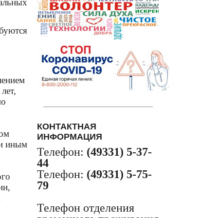
альных
буются
лением
лет,
по
КОНТАКТНАЯ
вом
ИНФОРМАЦИЯ
ли иным
Телефон:
(49331) 5-37-
44
Телефон:
(49331) 5-75-
ого
79
ии,
м
Телефон отделения