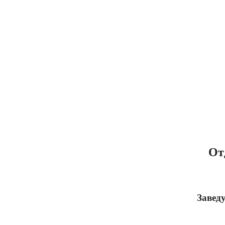
От
Завед