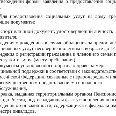
тверждении формы заявления о предоставлении соци
.
редоставления социальных услуг на дому тре
ющие документы:
аспорт или иной документ, удостоверяющий личность
аявителя,
ведения о рождении - в случае обращения за предостав
оциальных услуг несовершеннолетним в возрасте до 14 
ведения о регистрации гражданина и членов его семьи 
есту жительства (месту пребывания),
окументы установленного образца о праве на меры
оциальной поддержки в соответствии с законодательст
оссийской Федерации, связанные с первоочередным и
реимущественным предоставлением социального
бслуживания,
правка, выданная территориальным органом Пенсионн
онда России, подтверждающая факт установления пенс
ведения об инвалидности, содержащиеся в федерально
еестре инвалидов,