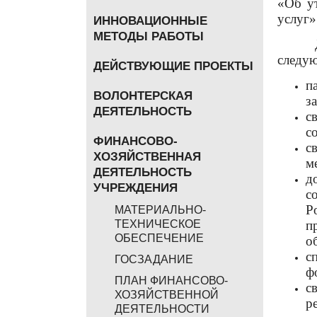
«Об у
услуг»
ИННОВАЦИОННЫЕ
МЕТОДЫ РАБОТЫ
Для п
следу
ДЕЙСТВУЮЩИЕ ПРОЕКТЫ
п
ВОЛОНТЕРСКАЯ
з
ДЕЯТЕЛЬНОСТЬ
с
с
ФИНАНСОВО-
с
ХОЗЯЙСТВЕННАЯ
м
ДЕЯТЕЛЬНОСТЬ
д
УЧРЕЖДЕНИЯ
с
Р
МАТЕРИАЛЬНО-
п
ТЕХНИЧЕСКОЕ
ОБЕСПЕЧЕНИЕ
о
с
ГОСЗАДАНИЕ
ф
ПЛАН ФИНАНСОВО-
с
ХОЗЯЙСТВЕННОЙ
р
ДЕЯТЕЛЬНОСТИ