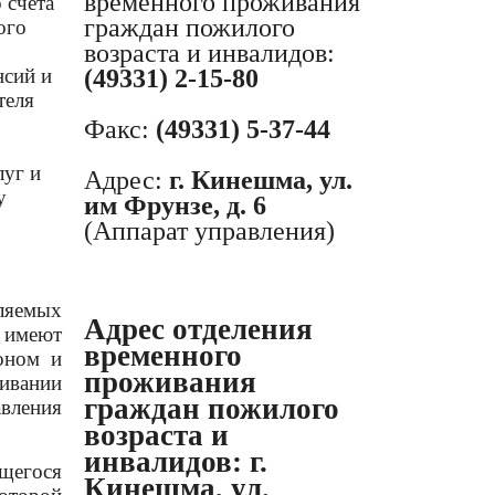
временного проживания
 счета
граждан пожилого
ого
возраста и инвалидов:
нсий и
(49331) 2-15-80
теля
Факс:
(49331) 5-37-44
луг и
Адрес:
г. Кинешма, ул.
у
им Фрунзе, д. 6
(Аппарат управления)
ляемых
Адрес отделения
 имеют
временного
оном и
проживания
ивании
граждан пожилого
ления
возраста и
инвалидов:
г.
егося
Кинешма, ул.