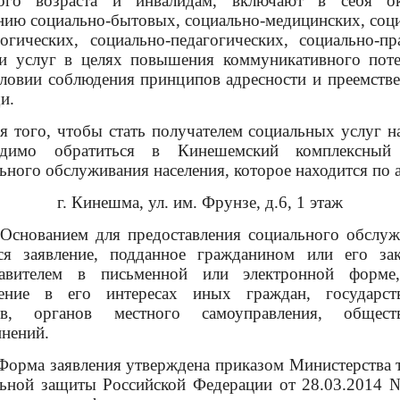
ого возраста и инвалидам, включают в себя ок
нию социально-бытовых, социально-медицинских, соц
огических, социально-педагогических, социально-п
 и услуг в целях повышения коммуникативного поте
ловии соблюдения принципов адресности и преемств
и.
ого, чтобы стать получателем социальных услуг на
одимо обратиться в Кинешемский комплексный
ьного обслуживания населения, которое находится по 
г. Кинешма, ул. им. Фрунзе, д.6, 1 этаж
анием для предоставления социального обслуж
тся заявление, подданное гражданином или его за
тавителем в письменной или электронной форме
ение в его интересах иных граждан, государст
ов, органов местного самоуправления, общест
инений.
 заявления утверждена приказом Министерства т
льной защиты Российской Федерации от 28.03.2014 