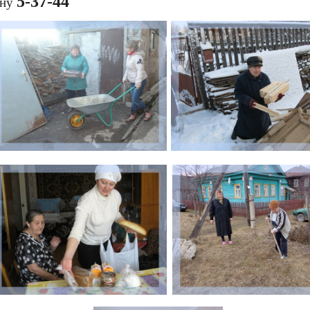
5-37-44
ону