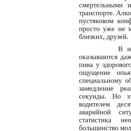
смертельными и
транспорте. Алко
пустяковом кон
просто уже не 
близких, друзей.
В н
оказываются да
пива у здоровог
ощущение опья
специальному о
замедление ре
секунды. Но э
водителем дес
аварийной сит
статистика не
большинство мол