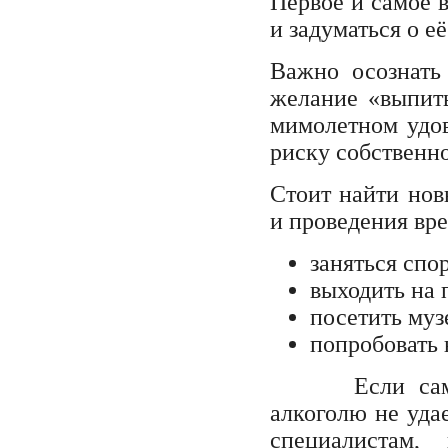
Первое и самое 
и задуматься о е
Важно осознать
желание «выпить
мимолетном удов
риску собственно
Стоит найти нов
и проведения вр
заняться спо
выходить на 
посетить муз
попробовать 
Если самосто
алкоголю не уда
специалистам,