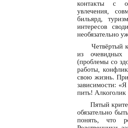
контакты с об
увлечения, сов
бильярд, туриз
интересов свод
необязательно уж
Четвёртый крит
из очевидных 
(проблемы со зд
работы, конфлик
свою жизнь. При
зависимости: «Я 
пить! Алкоголик -
Пятый критери
обязательно быт
понять, что р
Родственники з