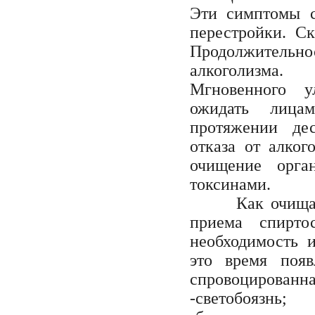
Эти симптомы с
перестройки. Ск
Продолжительнос
алкоголизма.
Мгновенного у
ожидать лица
протяжении де
отказа от алко
очищение орга
токсинами.
Как очищается
приема спирто
необходимость 
это время появ
спровоцированна
-светобоязнь;