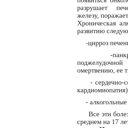
разрушает печ
железу, поражает
Хроническая ал
развитию следую
-
цирроз печен
-
панк
поджелудочно
омертвению, ее т
-
сердечно-с
кардиомиопатия)
- алкогольные 
Все эти бол
среднем на 17 лет