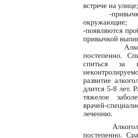
встрече на улице
-привычку в
окружающие;
-появляются про
привычкой выпив
Алкоголизм,
постепенно. Сп
спиться за 
неконтролируем
развитие алкого
длится 5-8 лет. 
тяжелое забол
врачей-специали
лечению.
Алкого
постепенно. Ср