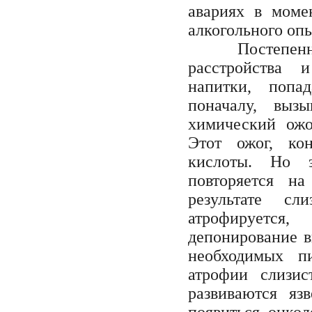
авариях в моме
алкогольного оп
Постепенно ал
расстройства 
напитки, попа
поначалу, выз
химический ожо
Этот ожог, ко
кислоты. Но э
повторяется н
результате сл
атрофируетс
депонирование в
необходимых п
атрофии слизи
развиваются яз
появиться онкол