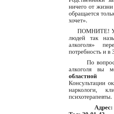
ничего от жизни
обращается тольк
хочет».
ПОМНИТЕ! У пр
людей так назы
алкоголя» пер
потребность и 
По вопросам 
алкоголя вы 
областной н
Консультации о
наркологи, кл
психотерапевты.
Адрес: 