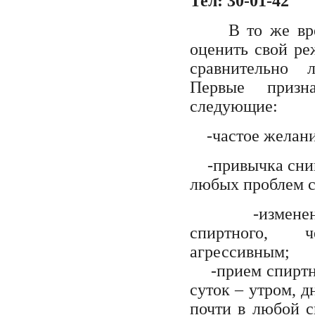
Тел: 30-01-42
В то же вр
оценить свой ре
сравнительно 
Первые призна
следующие:
-
частое желани
-
привычка сни
любых проблем с
-и
змене
спиртного, 
агрессивным;
-прием спиртны
суток – утром, д
почти в любой с