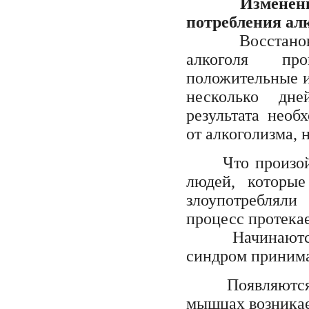
Изменен
потребления ал
Восстановлен
алкоголя про
положительные и
несколько дне
результата необ
от алкоголизма, 
Что произой
людей, которы
злоупотреблял
процесс протекае
Начинаются пр
синдром прини
Появляются ми
мышцах возникае