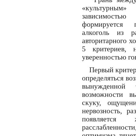
«культурным
зависимостью
формируется п
алкоголь из р
авторитарного х
5 критериев, 
уверенностью го
Первый критери
определяться во
вынужденной 
возможности в
скуку, ощущен
нервозность, ра
появляется 
расслабленнос
оптимизма, тянет