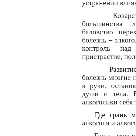
устранении влия
Коварс
большинства 
баловство пер
болезнь – алкого
контроль над
пристрастие, пол
Развитие алк
болезнь многие н
в руки, остано
души и тела. 
алкоголики себя 
Где грань меж
алкоголя и алко
Грань между, 