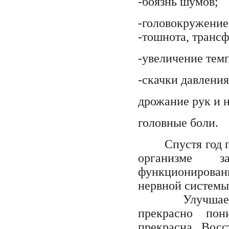
-боязнь шумов;
-головокружение
-тошнота, транс
-увеличение темп
-скачки давления
дрожание рук и н
головные боли.
Спустя год 
организме з
функционирован
нервной системы
Улучшается п
прекрасно пон
прекрасна. Восс