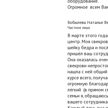
оборудование.
Огромное всем Вам
Бобылева Наталья В
Частное лицо
В марте этого года
центр. Моя свекро
шейку бедра и посл
пришёл ваш сотру
Она оказалась оче
свекрови непросто
нашла с ней общий 
курсе всего, получ
огромную благодар
лёгкий (в прямом с
семьи я, обращаюс
вашего сотрудник
Каждый день она о