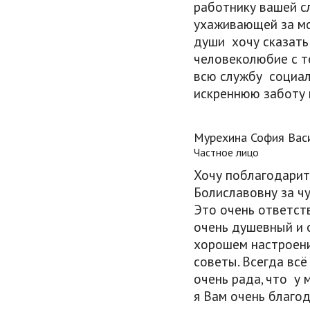
работнику вашей с
ухаживающей за мо
души хочу сказать 
человеколюбие с т
всю службу социал
искреннюю заботу 
Мурехина София Вас
Частное лицо
Хочу поблагодарить
Болиславовну за ч
Это очень ответст
очень душевный и 
хорошем настроени
советы. Всегда всё
очень рада, что у 
я Вам очень благ