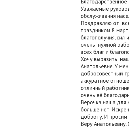
Благодарственное 
Уважаемые руково
обслуживания насе
Поздравляю от вс
праздником 8 март
благополучия, сил 
очень нужной рабо
всех благ и благоп
Хочу выразить наш
Анатольевне. У мен
добросовестный тру
аккуратное отноше
отличный работник,
очень её благодари
Верочка наша для н
больше нет. Искре
доброту. И просим
Веру Анатольевну. 