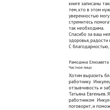
книге записаны та
тем, кто в этом ну
уверенностью могу
стремитесь помогат
так необходима.
Спасибо за ваш не
здоровья, радости 
С благодарностью,
Рамодина Елизавета
Частное лицо
Хотим выразить бл
работнику Инкулец
отзывчивость и за
Татьяна Евгеньев.
работником Инкуле
поговорит, и помож