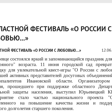
ЛАСТНОЙ ФЕСТИВАЛЬ «О РОССИИ С
БОВЬЮ…»
ТНОЙ ФЕСТИВАЛЬ «О РОССИИ С ЛЮБОВЬЮ…»
12.06
вце состоялся яркий и запоминающийся праздник дл
бряного" возраста. 11 июня городской сад преврат
ку для увлекательной квест-игры "О России с любов
шей активных представителей досуговых объединени
ипалитетов Ивановской области. Организатором
ия, прошедшего при поддержке областного Департ
льной защиты населения, выступил Юрьевецкий 
риятие стало частью национального проекта "С
вленного на повышение качества жизни и подде
ого долголетия старшего поколения.