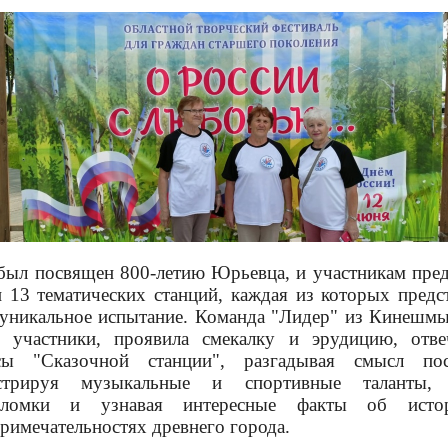
был посвящен 800-летию Юрьевца, и участникам пре
 13 тематических станций, каждая из которых предс
уникальное испытание. Команда "Лидер" из Кинешмы
е участники, проявила смекалку и эрудицию, отве
сы "Сказочной станции", разгадывая смысл пос
стрируя музыкальные и спортивные таланты,
оломки и узнавая интересные факты об ист
римечательностях древнего города.