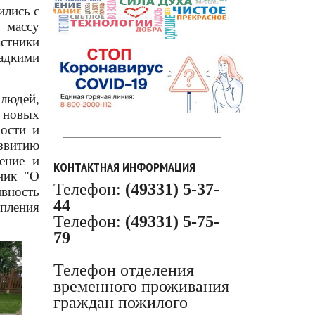
ились с
 массу
стники
адкими
людей,
 новых
рости и
звитию
ение и
КОНТАКТНАЯ ИНФОРМАЦИЯ
ник "О
Телефон:
(49331) 5-37-
ивность
44
епления
Телефон:
(49331) 5-75-
79
Телефон отделения
временного проживания
граждан пожилого