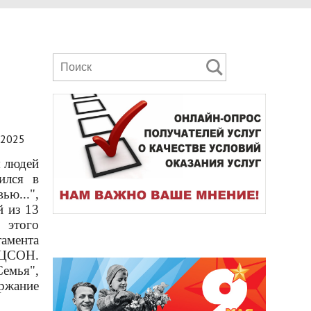
.2025
я людей
ился в
ью...",
й из 13
 этого
амента
КЦСОН.
емья",
ржание