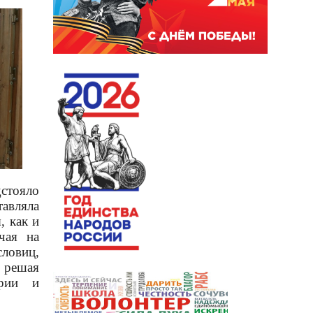
дстояло
тавляла
, как и
чая на
ловиц,
 решая
ории и