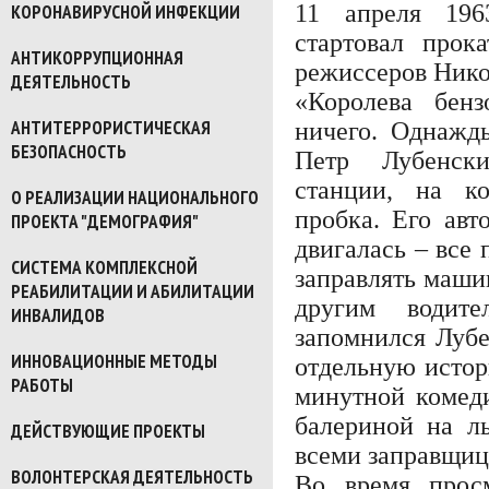
11 апреля 196
КОРОНАВИРУСНОЙ ИНФЕКЦИИ
стартовал прок
АНТИКОРРУПЦИОННАЯ
режиссеров Нико
ДЕЯТЕЛЬНОСТЬ
«Королева бенз
АНТИТЕРРОРИСТИЧЕСКАЯ
ничего. Однажд
БЕЗОПАСНОСТЬ
Петр Лубенск
станции, на ко
О РЕАЛИЗАЦИИ НАЦИОНАЛЬНОГО
пробка. Его авт
ПРОЕКТА "ДЕМОГРАФИЯ"
двигалась – все
СИСТЕМА КОМПЛЕКСНОЙ
заправлять машин
РЕАБИЛИТАЦИИ И АБИЛИТАЦИИ
другим водите
ИНВАЛИДОВ
запомнился Лубе
ИННОВАЦИОННЫЕ МЕТОДЫ
отдельную истор
РАБОТЫ
минутной комеди
балериной на л
ДЕЙСТВУЮЩИЕ ПРОЕКТЫ
всеми заправщиц
ВОЛОНТЕРСКАЯ ДЕЯТЕЛЬНОСТЬ
Во время прос