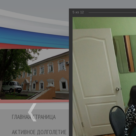
5
из
12
Департамент социаль
Бюджетное учре
Кинешемс
социальног
ГЛАВНАЯ СТРАНИЦА
СТРУКТУРА УЧРЕЖДЕНИЯ
АКТИВНОЕ ДОЛГОЛЕТИЕ
ОТЗЫВЫ И ПРЕДЛО