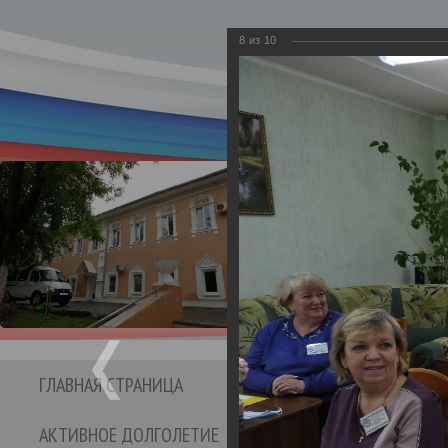
8
из
10
Департамент социаль
Бюджетное учре
Кинешемс
социальног
ГЛАВНАЯ СТРАНИЦА
СТРУКТУРА УЧРЕЖДЕНИЯ
АКТИВНОЕ ДОЛГОЛЕТИЕ
ОТЗЫВЫ И ПРЕДЛО