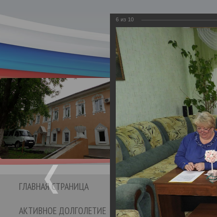
6
из
10
Департамент социаль
Бюджетное учре
Кинешемс
социальног
ГЛАВНАЯ СТРАНИЦА
СТРУКТУРА УЧРЕЖДЕНИЯ
АКТИВНОЕ ДОЛГОЛЕТИЕ
ОТЗЫВЫ И ПРЕДЛО