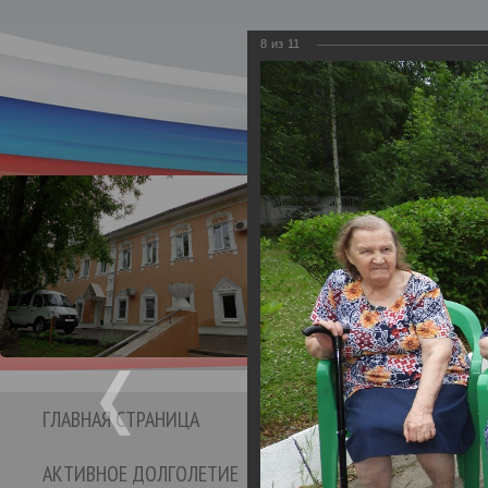
8
из
11
Департамент социаль
Бюджетное учре
Кинешемс
социальног
ГЛАВНАЯ СТРАНИЦА
СТРУКТУРА УЧРЕЖДЕНИЯ
АКТИВНОЕ ДОЛГОЛЕТИЕ
ОТЗЫВЫ И ПРЕДЛО