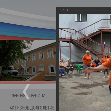
7
из
11
Департамент социаль
Бюджетное учре
Кинешемс
социальног
ГЛАВНАЯ СТРАНИЦА
СТРУКТУРА УЧРЕЖДЕНИЯ
АКТИВНОЕ ДОЛГОЛЕТИЕ
ОТЗЫВЫ И ПРЕДЛО