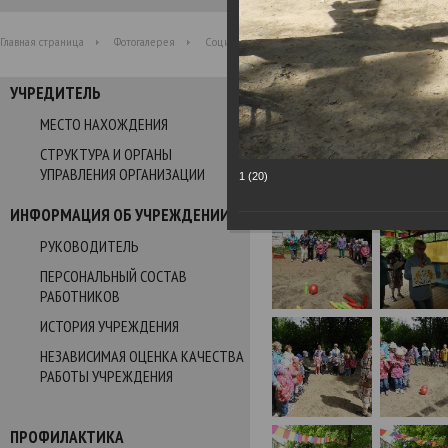
Главная страница
Фотогалерея
Социальная акция ко Дню защиты детей "Подар
УЧРЕДИТЕЛЬ
Фотогалерея
МЕСТО НАХОЖДЕНИЯ
СТРУКТУРА И ОРГАНЫ
Социальная акция ко Дню
УПРАВЛЕНИЯ ОРГАНИЗАЦИИ
1 (20)
01.06.2021
ИНФОРМАЦИЯ ОБ УЧРЕЖДЕНИИ
РУКОВОДИТЕЛЬ
ПЕРСОНАЛЬНЫЙ СОСТАВ
РАБОТНИКОВ
ИСТОРИЯ УЧРЕЖДЕНИЯ
НЕЗАВИСИМАЯ ОЦЕНКА КАЧЕСТВА
РАБОТЫ УЧРЕЖДЕНИЯ
ПРОФИЛАКТИКА