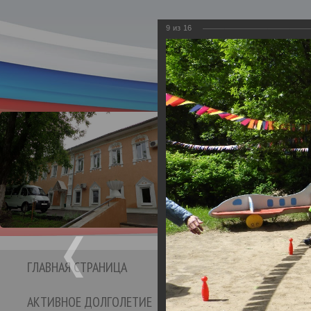
9
из
16
Департамент социаль
Бюджетное учре
Кинешемс
социальног
ГЛАВНАЯ СТРАНИЦА
СТРУКТУРА УЧРЕЖДЕНИЯ
АКТИВНОЕ ДОЛГОЛЕТИЕ
ОТЗЫВЫ И ПРЕДЛО