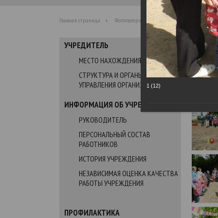
Главная страница
Фотогалерея
Социальная акция ко Д
УЧРЕДИТЕЛЬ
Фот
МЕСТО НАХОЖДЕНИЯ
СТРУКТУРА И ОРГАНЫ
Социаль
УПРАВЛЕНИЯ ОРГАНИЗАЦИИ
1 (12)
01.06.2021
ИНФОРМАЦИЯ ОБ УЧРЕЖДЕНИИ
РУКОВОДИТЕЛЬ
ПЕРСОНАЛЬНЫЙ СОСТАВ
РАБОТНИКОВ
ИСТОРИЯ УЧРЕЖДЕНИЯ
НЕЗАВИСИМАЯ ОЦЕНКА КАЧЕСТВА
РАБОТЫ УЧРЕЖДЕНИЯ
ПРОФИЛАКТИКА