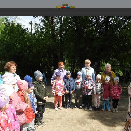
мент социальной защиты населения Ивановской
жетное учреждение социального обслуживания Ивановской обл
шемский комплексный центр социал
обслуживания населения
УРА УЧРЕЖДЕНИЯ
НОВОСТИ
ФОТОГАЛЕРЕ
ЫВЫ И ПРЕДЛОЖЕНИЯ
ДОСТУПНАЯ СРЕДА