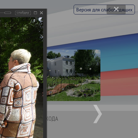
Версия для слабовидящих
слайдер
 области
асти
ьного
Я
ШКОЛА УХОДА