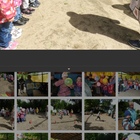
ню защиты детей "Подарим радость детям"
огалерея
ная акция ко Дню защиты детей "Подарим радость детям"