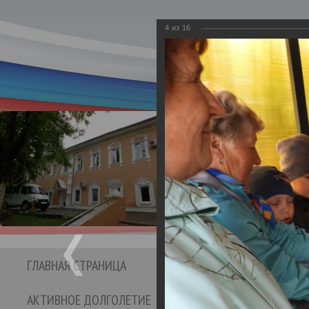
4
из
16
Департамент социаль
Бюджетное учре
Кинешемс
социальног
ГЛАВНАЯ СТРАНИЦА
СТРУКТУРА УЧРЕЖДЕНИЯ
АКТИВНОЕ ДОЛГОЛЕТИЕ
ОТЗЫВЫ И ПРЕДЛО