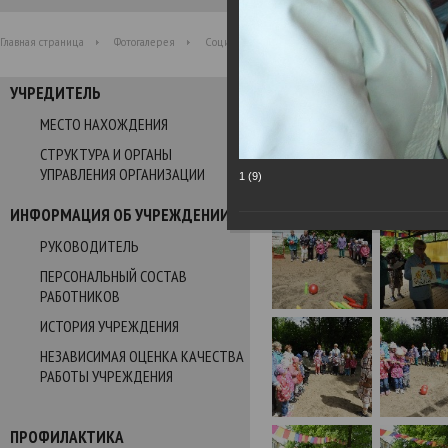
Главная страница
Фотогалерея
Социальная акция ко Дню защиты детей "Подар
УЧРЕДИТЕЛЬ
Фотогалерея
МЕСТО НАХОЖДЕНИЯ
СТРУКТУРА И ОРГАНЫ
Социальная акция ко Дню
УПРАВЛЕНИЯ ОРГАНИЗАЦИИ
1 (9)
01.06.2021
ИНФОРМАЦИЯ ОБ УЧРЕЖДЕНИИ
РУКОВОДИТЕЛЬ
ПЕРСОНАЛЬНЫЙ СОСТАВ
РАБОТНИКОВ
ИСТОРИЯ УЧРЕЖДЕНИЯ
НЕЗАВИСИМАЯ ОЦЕНКА КАЧЕСТВА
РАБОТЫ УЧРЕЖДЕНИЯ
ПРОФИЛАКТИКА