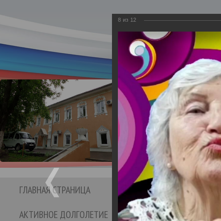
8
из
12
Департамент социаль
Бюджетное учре
Кинешемс
социальног
ГЛАВНАЯ СТРАНИЦА
СТРУКТУРА УЧРЕЖДЕНИЯ
АКТИВНОЕ ДОЛГОЛЕТИЕ
ОТЗЫВЫ И ПРЕДЛО