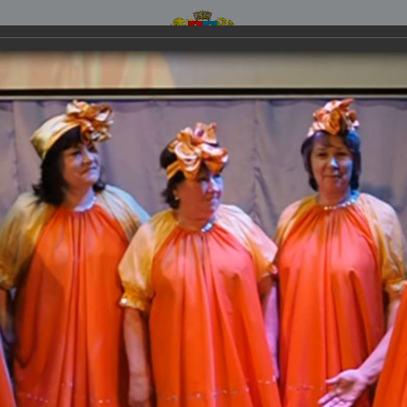
мент социальной защиты населения Ивановской
жетное учреждение социального обслуживания Ивановской обл
шемский комплексный центр социал
обслуживания населения
УРА УЧРЕЖДЕНИЯ
НОВОСТИ
ФОТОГАЛЕРЕ
ЫВЫ И ПРЕДЛОЖЕНИЯ
ДОСТУПНАЯ СРЕДА