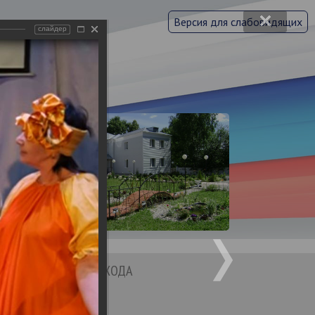
Версия для слабовидящих
слайдер
 области
асти
ьного
Я
ШКОЛА УХОДА