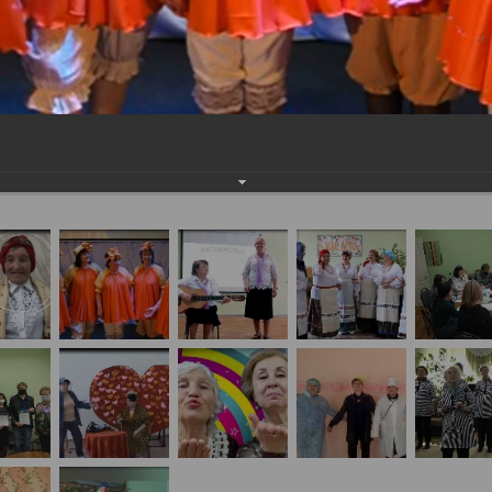
дчивых "Супер-стар"
огалерея
 Веселых и Находчивых "Супер-стар"